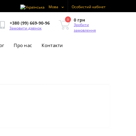
Мова
Особистий кабінет
0 грн
0
+380 (99) 669-90-96
Зробити
Замовити дзвінок
замовлення
ог
Про нас
Контакти