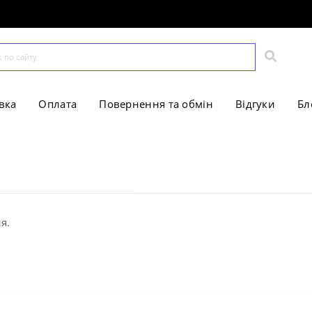
вка
Оплата
Повернення та обмін
Відгуки
Бл
я.