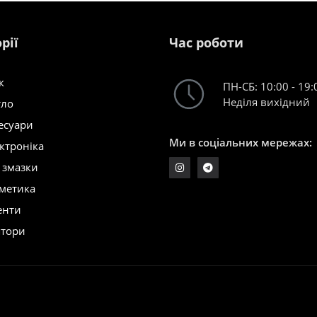
рії
Час роботи
к
ПН-СБ: 10:00 - 19:
Неділя вихідний
тло
есуари
Ми в соціальних мережах:
ктроніка
і змазки
метика
енти
ятори