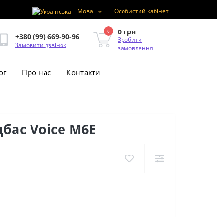
Мова
Особистий кабінет
0 грн
0
+380 (99) 669-90-96
Зробити
Замовити дзвінок
замовлення
ог
Про нас
Контакти
бас Voice M6E