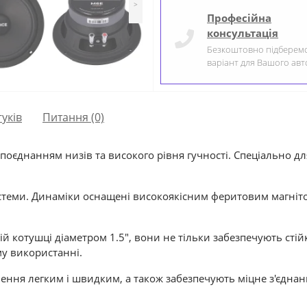
>
Професійна
консультація
Безкоштовно підберем
варіант для Вашого авт
гуків
Питання
(0)
єднанням низів та високого рівня гучності. Спеціально для
системи. Динаміки оснащені високоякісним феритовим магні
 котушці діаметром 1.5", вони не тільки забезпечують стійкі
му використанні.
ення легким і швидким, а також забезпечують міцне з'єднан