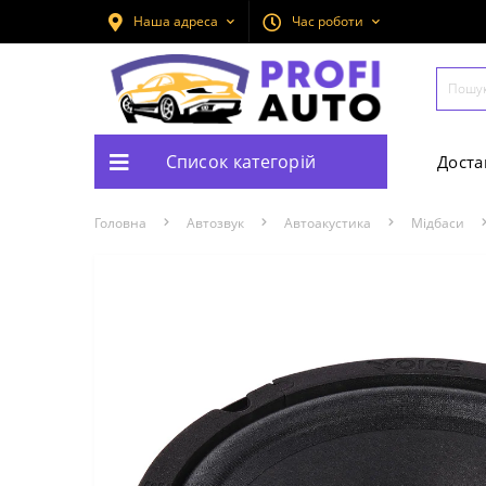
Наша адреса
Час роботи
Список категорій
Доста
Головна
Автозвук
Автоакустика
Мідбаси