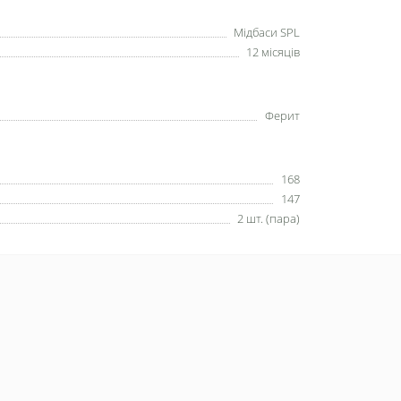
Мідбаси SPL
12 місяців
Ферит
168
147
2 шт. (пара)