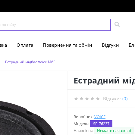
вка
Оплата
Повернення та обмін
Відгуки
Бл
Естрадний мідбас Voice M6E
Естрадний мід
Відгуки:
(0)
Виробник:
VOICE
Модель:
SP-76237
Наявність:
Немає в наявності