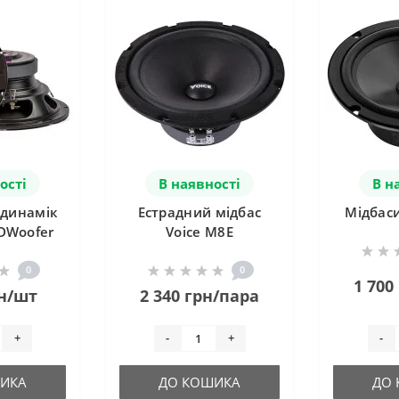
ості
В наявності
В н
 динамік
Естрадний мідбас
Мідбаси
IDWoofer
Voice M8E
0
0
1 700
рн/шт
2 340 грн/пара
+
-
+
-
ИКА
ДО КОШИКА
ДО