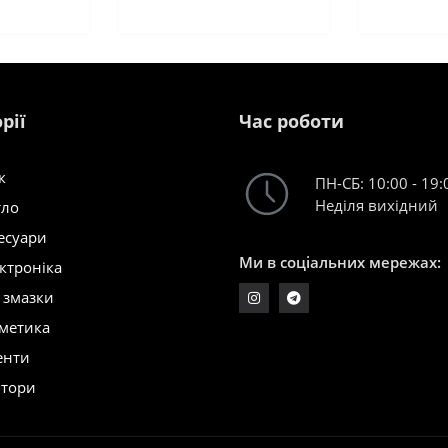
рії
Час роботи
к
ПН-СБ: 10:00 - 19:
Неділя вихідний
тло
есуари
Ми в соціальних мережах:
ктроніка
і змазки
метика
енти
ятори