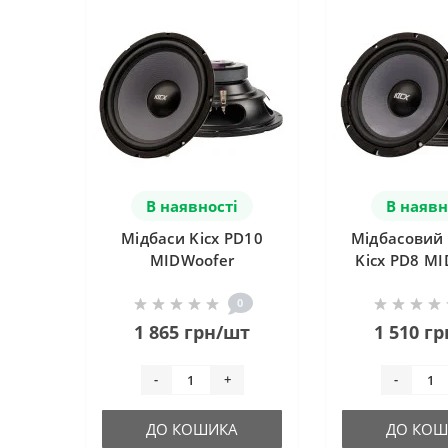
В наявності
В наявн
Мідбаси Kicx PD10
Мідбасовий
MIDWoofer
Kicx PD8 M
0
1 865 грн/шт
1 510 г
-
+
-
ДО КОШИКА
ДО КОШ