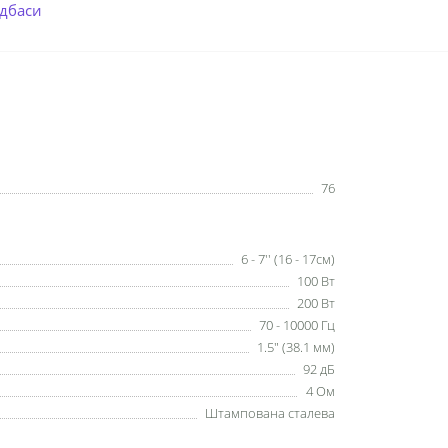
дбаси
76
6 - 7'' (16 - 17см)
100 Вт
200 Вт
70 - 10000 Гц
1.5" (38.1 мм)
92 дБ
4 Ом
Штампована сталева