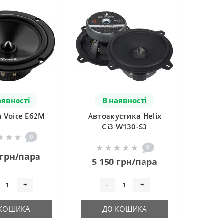
аявності
В наявності
 Voice E62M
Автоакустика Helix
Ci3 W130-S3
0
0
 грн/пара
5 150 грн/пара
+
-
+
 КОШИКА
ДО КОШИКА