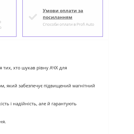
Умови оплати за
посиланням
о
Способи оплати в Profi Auto
о
 тих, хто шукав рівну АЧХ для
том, який забезпечує підвищений магнітний
сть і надійність, але й гарантують
ня.