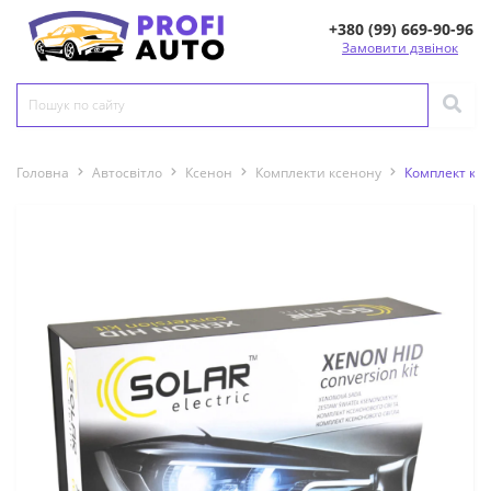
+380 (99) 669-90-96
Замовити дзвінок
Головна
Автосвітло
Ксенон
Комплекти ксенону
Комплект ксе