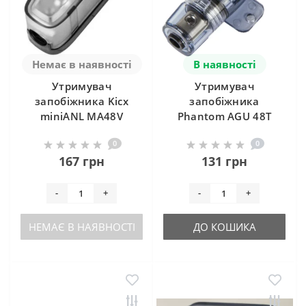
Немає в наявності
В наявності
Утримувач
Утримувач
запобіжника Kicx
запобіжника
miniANL MA48V
Phantom AGU 48T
0
0
167 грн
131 грн
-
+
-
+
НЕМАЄ В НАЯВНОСТІ
ДО КОШИКА