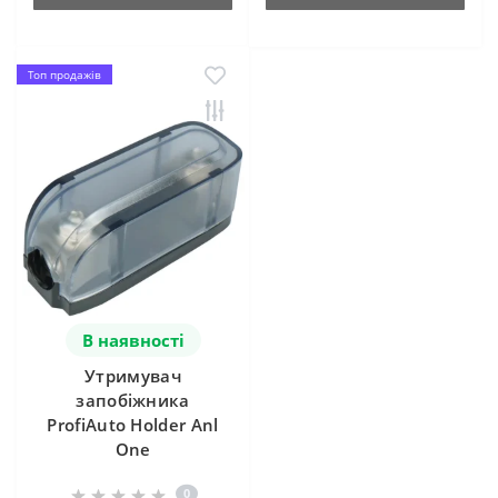
Топ продажів
В наявності
Утримувач
запобіжника
ProfiAuto Holder Anl
One
0